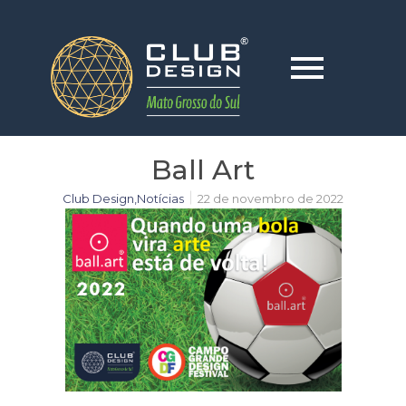
Ball Art
Club Design
,
Notícias
22 de novembro de 2022