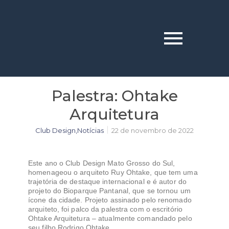
Palestra: Ohtake
Arquitetura
Club Design
,
Notícias
22 de novembro de 2022
Este ano o Club Design Mato Grosso do Sul,
homenageou o arquiteto Ruy Ohtake, que tem uma
trajetória de destaque internacional e é autor do
projeto do Bioparque Pantanal, que se tornou um
ícone da cidade. Projeto assinado pelo renomado
arquiteto, foi palco da palestra com o escritório
Ohtake Arquitetura – atualmente comandado pelo
seu filho Rodrigo Ohtake.